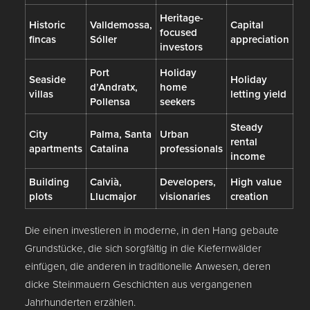
Heritage-
Historic
Valldemossa,
Capital
focused
fincas
Sóller
appreciation
investors
Port
Holiday
Seaside
Holiday
d’Andratx,
home
villas
letting yield
Pollensa
seekers
Steady
City
Palma, Santa
Urban
rental
apartments
Catalina
professionals
income
Building
Calvià,
Developers,
High value
plots
Llucmajor
visionaries
creation
Die einen investieren in moderne, in den Hang gebaute
Grundstücke, die sich sorgfältig in die Kiefernwälder
einfügen, die anderen in traditionelle Anwesen, deren
dicke Steinmauern Geschichten aus vergangenen
Jahrhunderten erzählen.