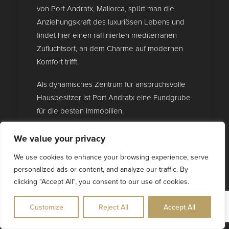
von Port Andratx, Mallorca, spürt man die
Anziehungskraft des luxuriösen Lebens und
findet hier einen raffinierten mediterranen
Zufluchtsort, an dem Charme auf modernen
Komfort trifft.
Als dynamisches Zentrum für anspruchsvolle
Hausbesitzer ist Port Andratx eine Fundgrube
für die besten Immobilien.
Dieser malerische Ort ist nicht nur für seine
We value your privacy
exquisiten Immobilien bekannt, sondern auch
We use cookies to enhance your browsing experience, serve
für seinen geschäftigen Jachthafen, der
personalized ads or content, and analyze our traffic. By
Nautikfans aus aller Welt anlockt.
clicking "Accept All", you consent to our use of cookies.
Mit dem azurblauen Wasser als
Customize
Reject All
Accept All
atemberaubender Kulisse bieten die
vielfältigen architektonischen Angebote in