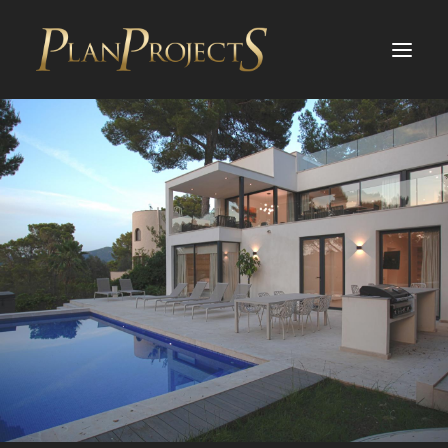
PROJEKTE
DIENSTLEISTUNGEN
ÜBER UNS
BLOG
INVESTITIONEN
TESTIMONIALS
KONTAKT