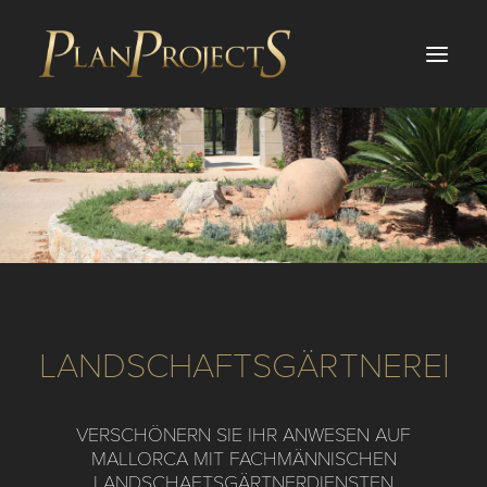
PROJEKTE
DIENSTLEISTUNGEN
ÜBER UNS
BLOG
LANDSCHAFTSGÄRTNEREI
INVESTITIONEN
TESTIMONIALS
VERSCHÖNERN SIE IHR ANWESEN AUF
KONTAKT
MALLORCA MIT FACHMÄNNISCHEN
LANDSCHAFTSGÄRTNERDIENSTEN